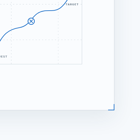
TARGET
UEST