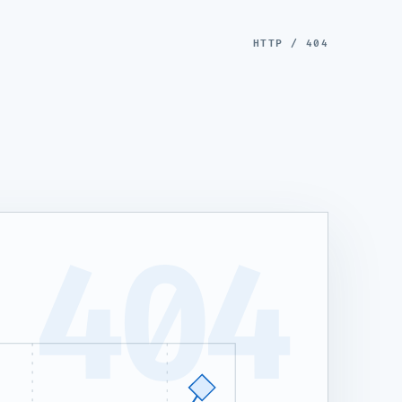
HTTP / 404
404